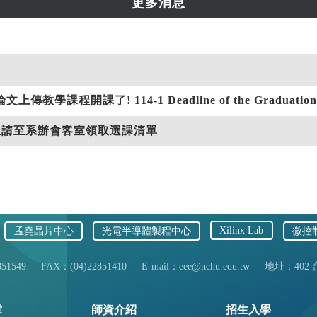
Xilinx Lab
孟堯晶片中心
光電半導體製程中心
微控
51549
FAX：(04)22851410
E-mail：eee@nchu.edu.tw
地址：402
章
師資介紹
招生入學