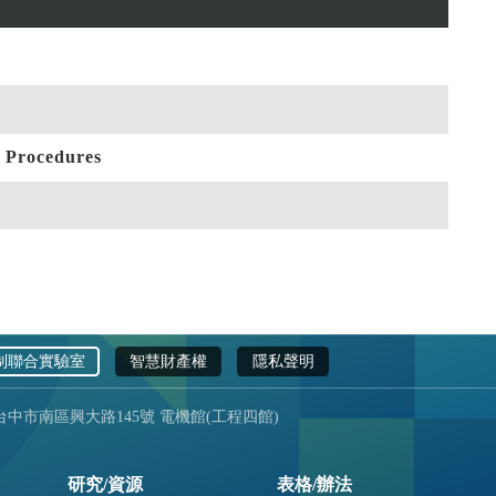
制聯合實驗室
智慧財產權
隱私聲明
 台中市南區興大路145號 電機館(工程四館)
研究/資源
表格/辦法