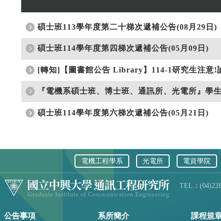
電機工程學系
光電所
電資學院
TEL：(04)228
公告事項
系所簡介
課程規