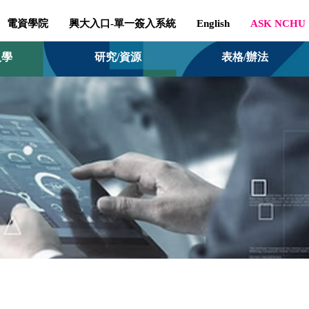
電資學院
興大入口-單一簽入系統
English
ASK NCHU
入學
研究/資源
表格/辦法